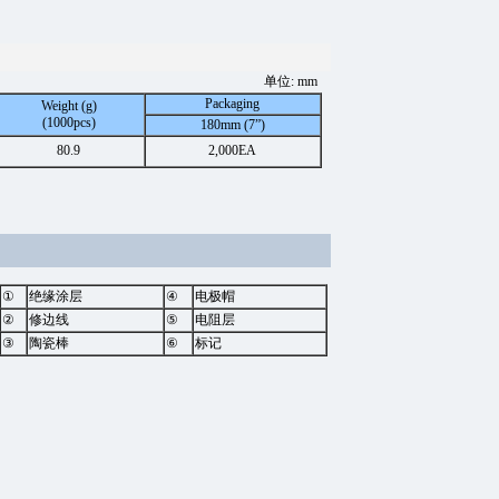
单位: mm
Packaging
Weight (g)
(1000pcs)
180mm (7”)
80.9
2,000EA
①
绝缘涂层
④
电极帽
②
修边线
⑤
电阻层
③
陶瓷棒
⑥
标记