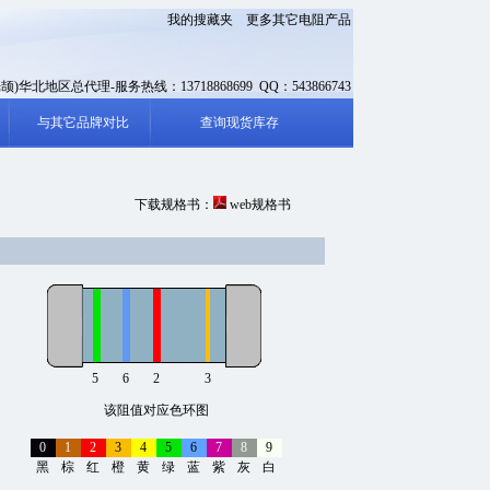
我的搜藏夹
更多其它电阻产品
光颉)华北地区总代理-服务热线：13718868699 QQ：543866743
与其它品牌对比
查询现货库存
下载规格书：
web规格书
5
6
2
3
该阻值对应色环图
0
1
2
3
4
5
6
7
8
9
黑
棕
红
橙
黄
绿
蓝
紫
灰
白