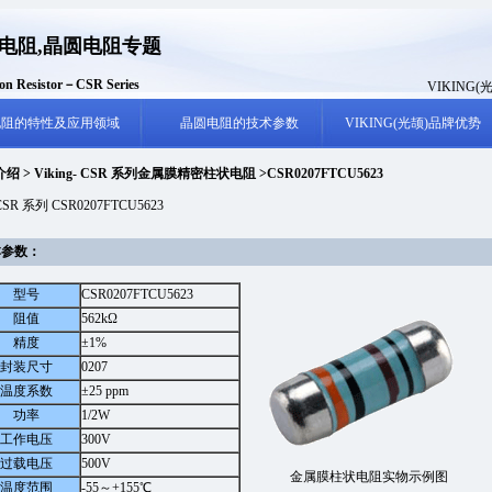
电阻,晶圆电阻专题
sion Resistor－CSR Series
VIKING(
电阻的特性及应用领域
晶圆电阻的技术参数
VIKING(光颉)品牌优势
绍 > Viking- CSR 系列金属膜精密柱状电阻 >CSR0207FTCU5623
CSR 系列 CSR0207FTCU5623
参数：
型号
CSR0207FTCU5623
阻值
562kΩ
精度
±1%
封装尺寸
0207
温度系数
±25 ppm
功率
1/2W
工作电压
300V
过载电压
500V
金属膜柱状电阻实物示例图
温度范围
-55～+155℃